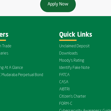
ers
Quick Links
n Trade
Unclaimed Deposit
iaries
Downloads
Moody's Rating
ing At A Glance
Identify Fake Note
C Mudaraba Perpetual Bond
FATCA
CASA
AIBTRI
Citizen's Charter
FORM-C