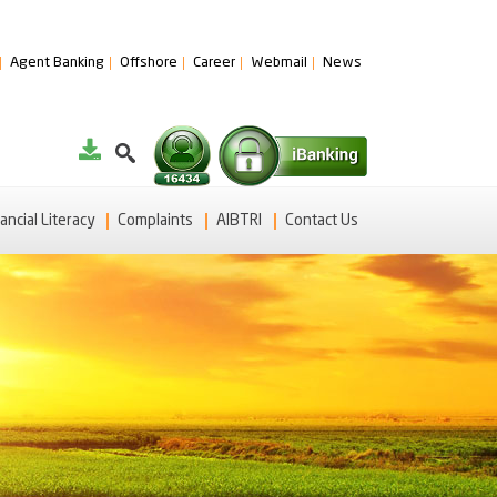
Agent Banking
Offshore
Career
Webmail
News
ancial Literacy
Complaints
AIBTRI
Contact Us