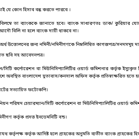
ড়াই যে কোন হিসাব বন্ধ করতে পারবে ।
িলম্বে তা ব্যাংককে জানাতে হবে। ব্যাংক সাধারণতঃ ডাক/ কুরিয়ার য
 আদৌ বিলি না হলে ব্যাংক দায়ী থাকবে না।
ৃত অর্থ উত্তোলনের জন্য নমিনী/নমিনীগণকে নিম্নলিখিত কাগজপত্র/সনদসমূহ 
িত ছবি সহ আবেদনপত্র।
ান/সিটি কর্পোরেশন বা মিউনিসিপ্যালিটির ওয়ার্ড কমিশনার কর্তৃক ইস্যুকৃত
ষ্ট দেশে অবস্থিত বাংলাদেশ দুতাবাস/কনসাল অফিস কর্তৃক প্রতিস্বাক্ষরিত হতে হ
োর্টের সত্যায়িত ফটোকপি।
িয়ন পরিষদ চেয়ারম্যান/সিটি কর্পোরেশন বা মিউনিসিপ্যালিটির ওয়ার্ড কমিশনা
নীগণ কর্তৃক প্রদত্ত ইনডেমনিটি বন্ড।
থ কর্তৃপক্ষ কর্তৃক আদিষ্ট হলে গ্রাহকের অনুমতি ব্যতীত ব্যাংক গ্রাহকের হি