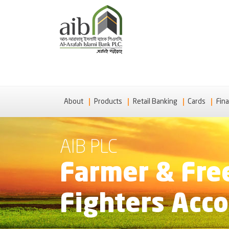
About
Products
Retail Banking
Cards
Fina
AIB PLC
Farmer & Fr
Fighters Acc