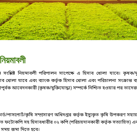
 নিয়মাবলী
 সংশ্লিষ্ট নিয়মাবলী পরিপালন সাপেক্ষে এ হিসাব খোলা যাবে। কৃষক/মু
া যাবে এবং ব্যাংক কর্তৃক হিসাব খোলা এবং পরিচালনা সংক্রান্ত ব্যয় নির
ণপূর্বক আবেদনকারী (কৃষক/মুক্তিযোদ্ধা) সম্পর্কে নিশ্চিত হওয়ার পর তাদ
ার্ড/পাসপোর্ট/কৃষি সম্প্রসারণ অধিদপ্তর কর্তৃক ইস্যুকৃত কৃষি উপকরণ সহায়ত
যায়িত ফটোকপি সহ হিসাবধারীর ০২ কপি (পরিচয়দানকারী কর্তৃক সত্যায়িত) এব
 সময় জমা দিতে হবে।