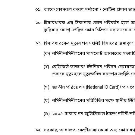
০৯.
ব্যাংক কোনরূপ কারণ দর্শানো / নোটিশ প্রদান ছা
১০.
হিসাবধারক এর ঠিকানার কোন পরিবর্তন হলে অব
কুরিয়ার যোগে প্রেরিত কোন চিঠিপত্র যথাসময়ে বা
১১.
হিসাবধারকের মৃত্যুর পর সংশি­ষ্ট হিসাবের জমাক
(ক)
নমিনী/নমিনীগণের পাসপোর্ট আকারের সত্যায়
(খ)
রেজিষ্টার্ড ডাক্তার/ ইউনিয়ন পরিষদ চেয়ারম্য
প্রবাসে মৃত্যু হলে মৃত্যুজনিত সনদপত্র সংশ্লি
(গ)
জাতীয় পরিচয়পত্র (National ID Card)/ পাসপ
(ঘ)
নমিনী/নমিনীগণের পরিচিতির পক্ষে স্থানীয় ইউন
(ঙ)
১৫০/- টাকার নন জুডিসিয়াল ষ্টাম্পে নমিনী/নমি
১২.
সরকার, আদালত, কেন্দ্রীয় ব্যাংক বা অন্য কোন যথায