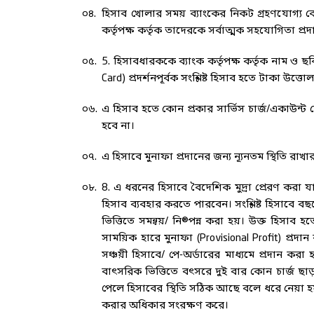
০৪.
হিসাব খোলার সময় ব্যাংকের নিকট গ্রহণযোগ্য কোন
কর্তৃপক্ষ কর্তৃক তাদেরকে সর্বাত্মক সহযোগিতা প্র
০৫.
5. হিসাবধারককে ব্যাংক কর্তৃপক্ষ কর্তৃক নাম ও ছ
Card) প্রদর্শনপূর্বক সংশ্লিষ্ট হিসাব হতে টাকা উত
০৬.
এ হিসাব হতে কোন প্রকার সার্ভিস চার্জ/একাউন্ট
হবে না।
০৭.
এ হিসাবে মুনাফা প্রদানের জন্য ন্যূনতম স্থিতি রা
০৮.
8. এ ধরনের হিসাবে বৈদেশিক মুদ্রা প্রেরণ করা য
হিসাব ব্যবহার করতে পারবেন। সংশ্লিষ্ট হিসাবে বছ
ভিত্তিতে সমন্বয়/ নি®পন্ন করা হয়। উক্ত হিসাব 
সাময়িক হারে মুনাফা (Provisional Profit) প্র
সঞ্চয়ী হিসাবে/ পে-অর্ডারের মাধ্যমে প্রদান ক
বাৎসরিক ভিত্তিতে বৎসরে দুই বার কোন চার্জ ছাড়
পেলে হিসাবের স্থিতি সঠিক আছে বলে ধরে নেয়া
করার অধিকার সংরক্ষণ করে।