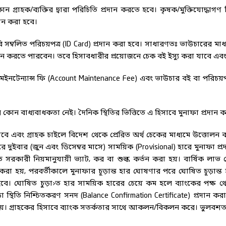
 গ্রাহক/ব্যক্তির দ্বারা পরিচিতি প্রদান করতে হবে। কৃষক/মুক্তিযোদ্ধাগ
দান করা হবে।
বি সম্বলিত পরিচয়পত্র (ID Card) প্রদান করা হবে। সাধারণতঃ ভাউচারের মাধ্
্তোলন করতে পারবেন। তবে হিসাবধারীর প্রয়োজনে চেক বই ইস্যু করা যাবে এবং সে 
 মেইনটেন্যান্স ফি (Account Maintenance Fee) এবং ভাউচার বই বা পরিচয়প
খার কোন বাধ্যবাধকতা নেই। দৈনিক স্থিতির ভিত্তিতে এ হিসাবে মুনাফা প্রদান 
াবে এবং গ্রাহক চাইলে বিদেশ থেকে প্রেরিত অর্থ চেকের মাধ্যমে উত্তোলন 
রে দুইবার (জুন এবং ডিসেম্বর মাসে) সাময়িক (Provisional) হারে মুনাফা প্
হতে সরকারী নিয়মানুযায়ী ভ্যাট, কর বা শুল্ক কর্তন করা হয়। বার্ষিক লাভ
দান করা হয়, পরবর্তীকালে মুনাফার চূড়ান্ত হার ঘোষণার পরে ঘোষিত চূড়া
রা হবে। ঘোষিত চুড়া›ত হার সাময়িক হারের চেয়ে কম হলে ব্যাংকের পক্ষ
া স্থিতি নিশ্চিতকরণ সনদ (Balance Confirmation Certificate) প্রদান ক
 হয়। গ্রাহকের হিসাবে ব্যাংক সতর্কতার সাথে আকলন/বিকলন করে। ভুলব