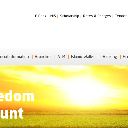
B.Bank
NIS
Scholarship
Rates & Charges
Tender
ncial Information
Branches
ATM
Islamic Wallet
I-Banking
Fin
eedom
ount