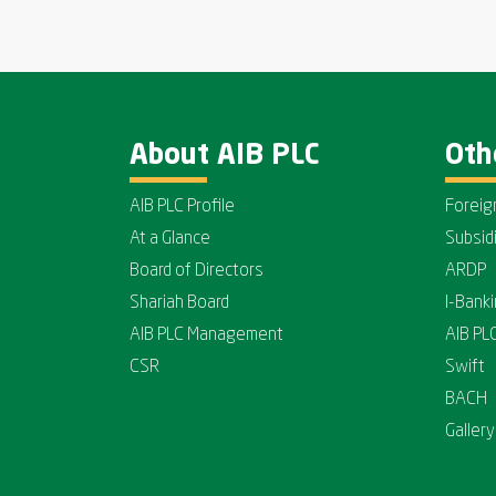
About AIB PLC
Oth
AIB PLC Profile
Foreig
At a Glance
Subsid
Board of Directors
ARDP
Shariah Board
I-Bank
AIB PLC Management
AIB PL
CSR
Swift
BACH
Gallery