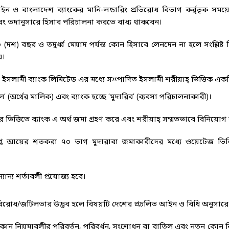
আইন ও বাংলাদেশ ব্যাংকের মানি-লন্ডারিং প্রতিরোধ বিভাগ কর্র্তৃক সময়
ং তদানুসারে হিসাব পরিচালনা করতে বাধ্য থাকবেন।
শ) বছর ও তদুর্ধ্ব মেয়াদ পর্যন্ত কোন হিসাবে লেনদেন না হলে সংশ্লিষ্ট 
ে।
সলামী ব্যাংক লিমিটেড এর মধ্যে স¤পাদিত ইসলামী শরীয়াহ্ ভিত্তিক একটি ম
ল’ (অর্থের মালিক) এবং ব্যাংক হচ্ছে ‘মুদারিব’ (ব্যবসা পরিচালনাকারী)।
ার ভিত্তিতে ব্যাংক এ অর্থ জমা গ্রহণ করে এবং শরীয়াহ্ সম্মতভাবে বিনিয়োগ
রাপ্ত আয়ের শতকরা ৭০ ভাগ মুদারাবা জমাকারীদের মধ্যে ওয়েটেজ ভিত
যান্য শর্তাবলী প্রযোজ্য হবে।
বিরোধ/জটিলতার উদ্ভব হলে বিষয়টি দেশের প্রচলিত আইন ও বিধি অনুসারে নি
রান্ত কোন নিয়মাবলীর পরিবর্তন, পরিবর্ধন, সংশোধন বা বাতিল এবং নতুন কোন 