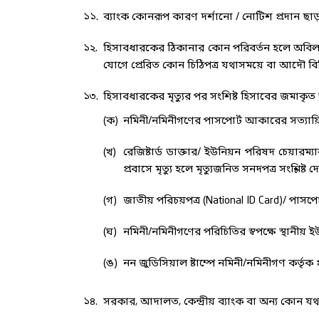
১১.
ব্যাংক কোনরূপ কারণ দর্শানো / নোটিশ প্রদান ছা
১২.
হিসাবধারকের ঠিকানার কোন পরিবর্তন হলে অবিলম
যোগে প্রেরিত কোন চিঠিপত্র যথাসময়ে বা আদৌ বিল
১৩.
হিসাবধারকের মৃত্যুর পর সংশি­ষ্ট হিসাবের জমাক
(ক)
নমিনী/নমিনীগণের পাসপোর্ট আকারের সত্যায়
(খ)
রেজিষ্টার্ড ডাক্তার/ ইউনিয়ন পরিষদ চেয়ারম্য
প্রবাসে মৃত্যু হলে মৃত্যুজনিত সনদপত্র সংশ্লি
(গ)
জাতীয় পরিচয়পত্র (National ID Card)/ পাসপ
(ঘ)
নমিনী/নমিনীগণের পরিচিতির স্বপক্ষে স্থানীয় ই
(ঙ)
নন জুডিসিয়াল ষ্টাম্পে নমিনী/নমিনীগণ কর্তৃক প
১৪.
সরকার, আদালত, কেন্দ্রীয় ব্যাংক বা অন্য কোন যথায