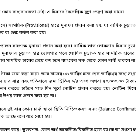
খার কোন বাধ্যবাধকতা নেই। এ হিসাবে বৈদেশিক মুদ্রা প্রেরণ করা যাবে।
 মাসে) সাময়িক (Provisional) হারে মুনাফা প্রদান করা হয়, যা বার্ষিক চুড়
র বা শুল্ক কর্তন করা হয়।
পালন সাপেক্ষে মুনাফা প্রদান করা হবে। বার্ষিক লাভ লোকসান হিসাব চুড়া
কালে মুনাফার চূড়া›ত হার ঘোষণার পরে ঘোষিত চুড়া›ত হার সাময়িক হারের
ত হার সাময়িক হারের চেয়ে কম হলে ব্যাংকের পক্ষ থেকে কোন দাবী থাকবে না
া জমা করা যায়। তবে মাসের ০৬ তারিখ হতে শেষ তারিখের মধ্যে সংরক্ষিত সর
 মাসে চার বার এবং প্রতিবারে জমা স্থিতির ১/৪ অংশ অথবা ৫০,০০০.০০ টা
োলন করতে চাইলে সাত দিন পূর্বে নোটিশ প্রদান করতে হয়। নোটিশ দিয়ে
ের উপর লাভ প্রদান করা হয় না।
ে দুই বার কোন চার্জ ছাড়া স্থিতি নিশ্চিতকরণ সনদ (Balance Confirmation
ঠিক আছে বলে ধরে নেয়া হয়।
/বিকলন করে। ভুলবশত: কোন অর্থ আকলিত/বিকলিত হলে ব্যাংক তা সংশোধ