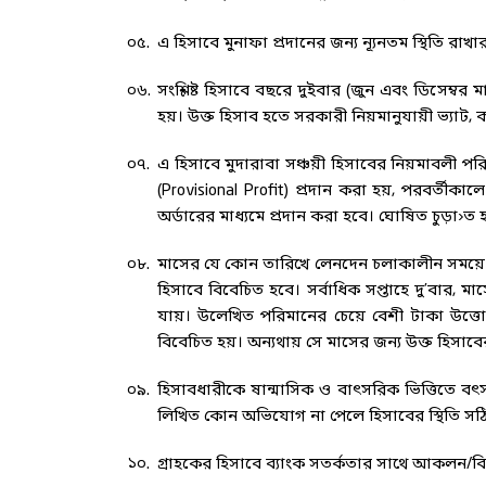
০৫.
এ হিসাবে মুনাফা প্রদানের জন্য ন্যূনতম স্থিতি রা
০৬.
সংশ্লিষ্ট হিসাবে বছরে দুইবার (জুন এবং ডিসেম্বর
হয়। উক্ত হিসাব হতে সরকারী নিয়মানুযায়ী ভ্যাট, ক
০৭.
এ হিসাবে মুদারাবা সঞ্চয়ী হিসাবের নিয়মাবলী পরি
(Provisional Profit) প্রদান করা হয়, পরবর্তী
অর্ডারের মাধ্যমে প্রদান করা হবে। ঘোষিত চুড়া›
০৮.
মাসের যে কোন তারিখে লেনদেন চলাকালীন সময়ে টাক
হিসাবে বিবেচিত হবে। সর্বাধিক সপ্তাহে দু’বার,
যায়। উলে­খিত পরিমানের চেয়ে বেশী টাকা উত্ত
বিবেচিত হয়। অন্যথায় সে মাসের জন্য উক্ত হিসাব
০৯.
হিসাবধারীকে ষান্মাসিক ও বাৎসরিক ভিত্তিতে বৎসর
লিখিত কোন অভিযোগ না পেলে হিসাবের স্থিতি স
১০.
গ্রাহকের হিসাবে ব্যাংক সতর্কতার সাথে আকলন