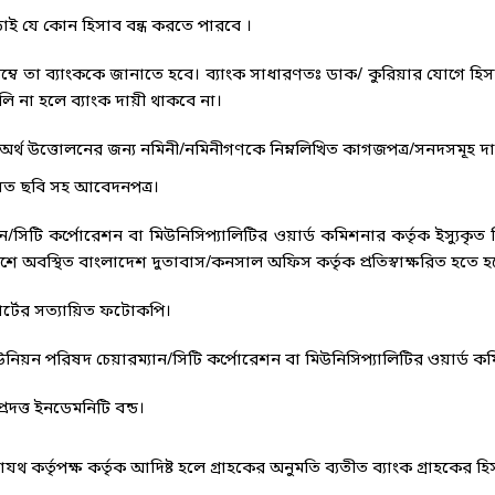
ড়াই যে কোন হিসাব বন্ধ করতে পারবে ।
্বে তা ব্যাংককে জানাতে হবে। ব্যাংক সাধারণতঃ ডাক/ কুরিয়ার যোগে হি
ি না হলে ব্যাংক দায়ী থাকবে না।
ৃত অর্থ উত্তোলনের জন্য নমিনী/নমিনীগণকে নিম্নলিখিত কাগজপত্র/সনদসমূহ 
িত ছবি সহ আবেদনপত্র।
ান/সিটি কর্পোরেশন বা মিউনিসিপ্যালিটির ওয়ার্ড কমিশনার কর্তৃক ইস্যুকৃত
ষ্ট দেশে অবস্থিত বাংলাদেশ দুতাবাস/কনসাল অফিস কর্তৃক প্রতিস্বাক্ষরিত হতে হ
োর্টের সত্যায়িত ফটোকপি।
উনিয়ন পরিষদ চেয়ারম্যান/সিটি কর্পোরেশন বা মিউনিসিপ্যালিটির ওয়ার্ড কমিশ
্রদত্ত ইনডেমনিটি বন্ড।
থ কর্তৃপক্ষ কর্তৃক আদিষ্ট হলে গ্রাহকের অনুমতি ব্যতীত ব্যাংক গ্রাহকের হি