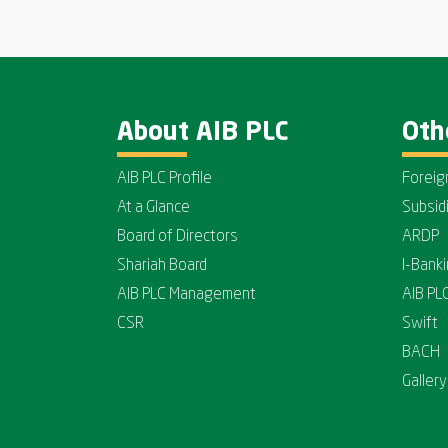
About AIB PLC
Oth
AIB PLC Profile
Foreig
At a Glance
Subsid
Board of Directors
ARDP
Shariah Board
I-Bank
AIB PLC Management
AIB PL
CSR
Swift
BACH
Gallery