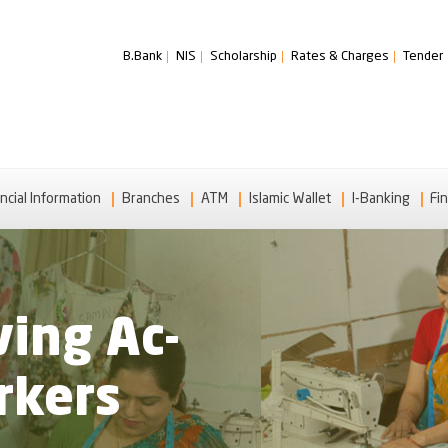
B.Bank
NIS
Scholarship
Rates & Charges
Tender
ncial Information
Branches
ATM
Islamic Wallet
I-Banking
Fin
ing Ac-
rkers