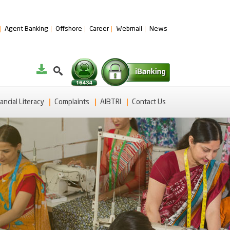
Agent Banking
Offshore
Career
Webmail
News
ancial Literacy
Complaints
AIBTRI
Contact Us