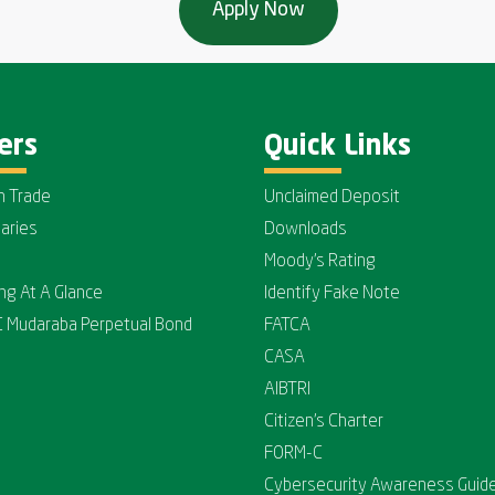
ers
Quick Links
n Trade
Unclaimed Deposit
iaries
Downloads
Moody's Rating
ing At A Glance
Identify Fake Note
C Mudaraba Perpetual Bond
FATCA
CASA
AIBTRI
Citizen's Charter
FORM-C
Cybersecurity Awareness Guide