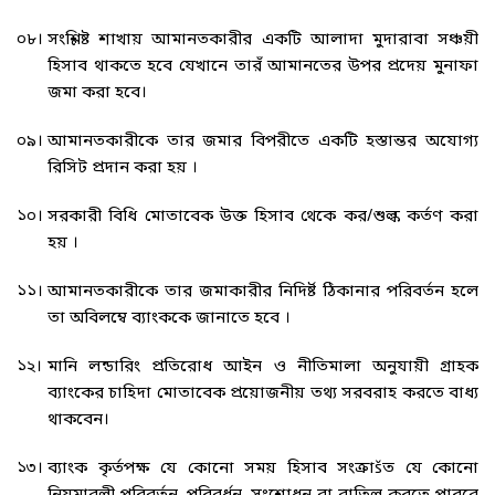
০৮।
সংশ্লিষ্ট শাখায় আমানতকারীর একটি আলাদা মুদারাবা সঞ্চয়ী
হিসাব থাকতে হবে যেখানে তারঁ আমানতের উপর প্রদেয় মুনাফা
জমা করা হবে।
০৯।
আমানতকারীকে তার জমার বিপরীতে একটি হস্তান্তর অযোগ্য
রিসিট প্রদান করা হয় ।
১০।
সরকারী বিধি মোতাবেক উক্ত হিসাব থেকে কর/শুল্ক কর্তণ করা
হয় ।
১১।
আমানতকারীকে তার জমাকারীর নিদির্ষ্ট ঠিকানার পরিবর্তন হলে
তা অবিলম্বে ব্যাংককে জানাতে হবে ।
১২।
মানি লন্ডারিং প্রতিরোধ আইন ও নীতিমালা অনুযায়ী গ্রাহক
ব্যাংকের চাহিদা মোতাবেক প্রয়োজনীয় তথ্য সরবরাহ করতে বাধ্য
থাকবেন।
১৩।
ব্যাংক কৃর্তপক্ষ যে কোনো সময় হিসাব সংক্রাšত যে কোনো