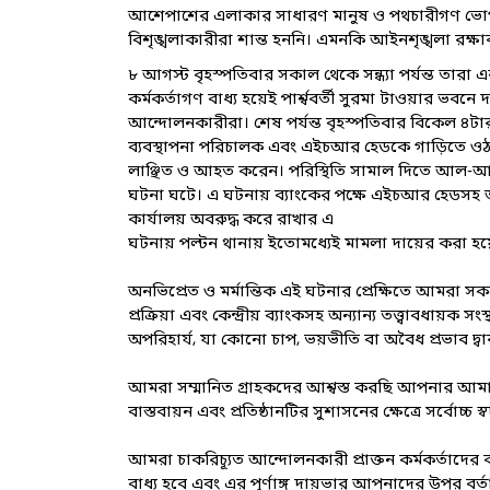
আশেপাশের এলাকার সাধারণ মানুষ ও পথচারীগণ ভোগান্ত
বিশৃঙ্খলাকারীরা শান্ত হননি। এমনকি আইনশৃঙ্খলা রক
৮ আগস্ট বৃহস্পতিবার সকাল থেকে সন্ধ্যা পর্যন্ত তারা এ
কর্মকর্তাগণ বাধ্য হয়েই পার্শ্ববর্তী সুরমা টাওয়ার ভবন
আন্দোলনকারীরা। শেষ পর্যন্ত বৃহস্পতিবার বিকেল ৪টা
ব্যবস্থাপনা পরিচালক এবং এইচআর হেডকে গাড়িতে ওঠ
লাঞ্ছিত ও আহত করেন। পরিস্থিতি সামাল দিতে আল-আরা
ঘটনা ঘটে। এ ঘটনায় ব্যাংকের পক্ষে এইচআর হেডসহ অ
কার্যালয় অবরুদ্ধ করে রাখার এ
ঘটনায় পল্টন থানায় ইতোমধ্যেই মামলা দায়ের করা হ
অনভিপ্রেত ও মর্মান্তিক এই ঘটনার প্রেক্ষিতে আমরা স
প্রক্রিয়া এবং কেন্দ্রীয় ব্যাংকসহ অন্যান্য তত্ত্বাবধায়ক
অপরিহার্য, যা কোনো চাপ, ভয়ভীতি বা অবৈধ প্রভাব দ্বার
আমরা সম্মানিত গ্রাহকদের আশ্বস্ত করছি আপনার আমানত
বাস্তবায়ন এবং প্রতিষ্ঠানটির সুশাসনের ক্ষেত্রে সর্বোচ
আমরা চাকরিচ্যূত আন্দোলনকারী প্রাক্তন কর্মকর্তাদের বল
বাধ্য হবে এবং এর পূর্ণাঙ্গ দায়ভার আপনাদের উপর বর্ত