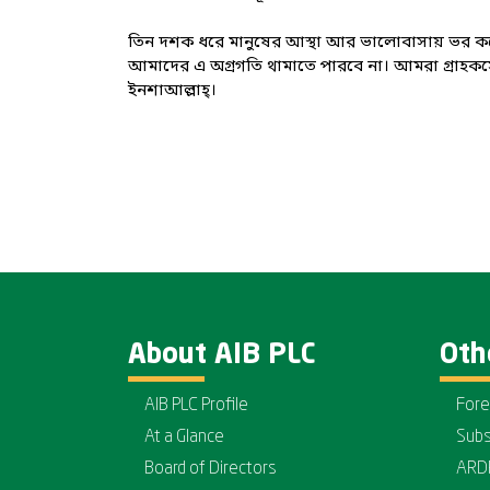
তিন দশক ধরে মানুষের আস্থা আর ভালোবাসায় ভর করে 
আমাদের এ অগ্রগতি থামাতে পারবে না। আমরা গ্রাহকসে
ইনশাআল্লাহ্।
About AIB PLC
Oth
AIB PLC Profile
Fore
At a Glance
Subs
Board of Directors
ARD