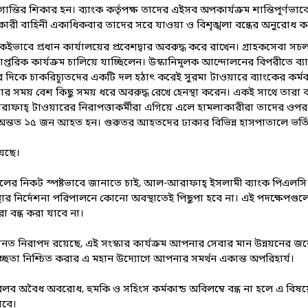
ির শিকার হন। ব্যাংক কর্তৃপক্ষ তাদের এইসব অপকার্যক্রম শান্তিপূর্ণভ
্ষাকারী বাহিনী একাধিকবার তাদের সরে যাওয়া ও বিশৃঙ্খলা বন্ধের অনুরো
কইভাবে প্রধান কার্যালয়ের প্রবেশদ্বার অবরুদ্ধ করে রাখেন। গ্রাহকসেবা সচল 
ে দাপ্তরিক কার্যক্রম চালিয়ে যাচ্ছিলেন। উস্কানিমূলক আন্দোলনের বিপরীতে ব্য
র দিকে চাকরিচ্যূতদের একটি দল হঠাৎ করেই সুরমা টাওয়ারে ব্যাংকের কর্ম
ার সময় বেশ কিছু সময় ধরে অবরুদ্ধ রেখে হেনস্থা করেন। একই সাথে তার
ফাহ্ টাওয়ারের নিরাপত্তাকর্মীরা এগিয়ে এলে হামলাকারীরা তাদের ওপর 
ন্তত ১৫ জন আহত হন। গুরুতর আহতদের ঢাকার বিভিন্ন হাসপাতালে ভর্তি
য়েছে।
কলের নিকট স্পষ্টভাবে জানাতে চাই, আল-আরাফাহ্ ইসলামী ব্যাংক পিএলসি ক
 সংস্থার নির্দেশনা পরিপালনে কোনো অবস্থাতেই পিছুপা হবে না। এই পদক্ষেপগুলো ব
া বন্ধ করা যাবে না।
 নিরাপদ রয়েছে, এই সংস্কার কার্যক্রম আপনার সেবার মান উন্নয়নের জন্যেই
্চ স্বচ্ছতা নিশ্চিত করার এ মহান উদ্যোগে আপনার সমর্থন একান্ত অপরিহার্য।
ব অবৈধ অবরোধ, হুমকি ও সহিংস কর্মকান্ড অবিলম্বে বন্ধ না হলে এ বিষয়ে ব্য
াবে।