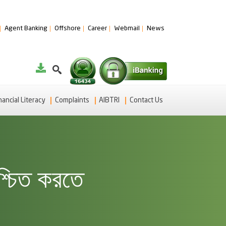
Agent Banking
Offshore
Career
Webmail
News
nancial Literacy
Complaints
AIBTRI
Contact Us
িশ্চিত করতে