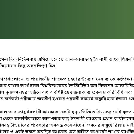
ক্ষের দিক নির্দেশনায় এগিয়ে চলেছে আল-আরাফাহ্ ইসলামী ব্যাংক পিএলসি। সম্প
োগের কিছু অসঙ্গতিপূর্ণ চিত্র।
থাযথ পর্যালোচনা ও প্রয়োজনীয় পদক্ষেপ গ্রহণের উদ্যোগ নেয় ব্যাংক কর্তৃপক
 রাখার স্বার্থে ঢাকা বিশ্ববিদ্যালয়ের ইনস্টিটিউট অব বিজনেস অ্যাডমিনি
ক্ষায় নূন্যতম নম্বর অর্জনে ব্যর্থ অবশিষ্ট ৫৪৭ জনকে ব্যাংকের চাকরি বি
 কর্মকর্তা পরীক্ষায় অবতীর্ণ হওযার পরবর্তী সময়েই চাকুরি হতে ইস্তফা প্
ল-আরাফাহ্ ইসলামী ব্যাংককে একটি সুদৃঢ় ভিত্তিতে দাঁড় করানোই মূলত এ কা
াল থেকে আকস্মিকভাবে আল-আরাফাহ্ ইসলামী ব্যাংকের প্রধান কার্যালয়ের 
্ টাওয়ারের প্রবেশদ্বার অবরুদ্ধ করে রাখেন। ভবনের সম্মুখে রিক্সায় 
লয় ও একই ভবনে অবস্থিত ব্যাংকের হেড অফিস কর্পোরেট শাখার ব্যাংকিং কার্