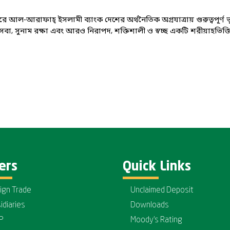
আল-আরাফাহ্ ইসলামী ব্যাংক দেশের অর্থনৈতিক অগ্রযাত্রায় গুরুত্বপূর
বা, সুনাম রক্ষা এবং আরও নিরাপদ, শক্তিশালী ও স্বচ্ছ একটি শরীয়াহভিত
ers
Quick Links
ign Trade
Unclaimed Deposit
idiaries
Downloads
P
Moody's Rating